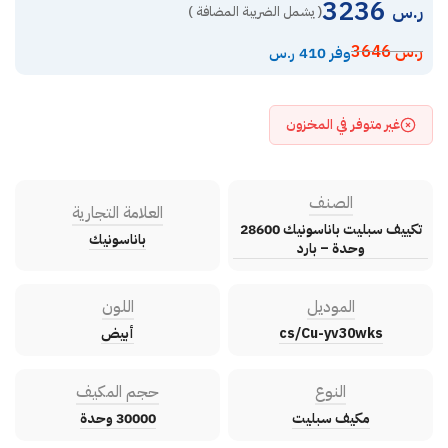
3236
ر.س
( يشمل الضريبة المضافة )
ر.س
3646
وفر 410 ر.س
غير متوفر في المخزون
الصنف
العلامة التجارية
تكييف سبليت باناسونيك 28600
باناسونيك
وحدة – بارد
الموديل
اللون
cs/Cu-yv30wks
أبيض
النوع
حجم المكيف
مكيف سبليت
30000 وحدة