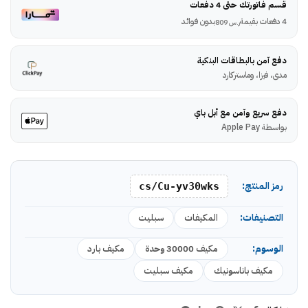
قسم فاتورتك حتى 4 دفعات
4 دفعات بقيمة
بدون فوائد
ر.س
809
دفع آمن بالبطاقات البنكية
مدى، فيزا، وماستركارد
دفع سريع وآمن مع أبل باي
بواسطة Apple Pay
رمز المنتج:
cs/Cu-yv30wks
التصنيفات:
المكيفات
سبليت
الوسوم:
مكيف 30000 وحدة
مكيف بارد
مكيف باناسونيك
مكيف سبليت