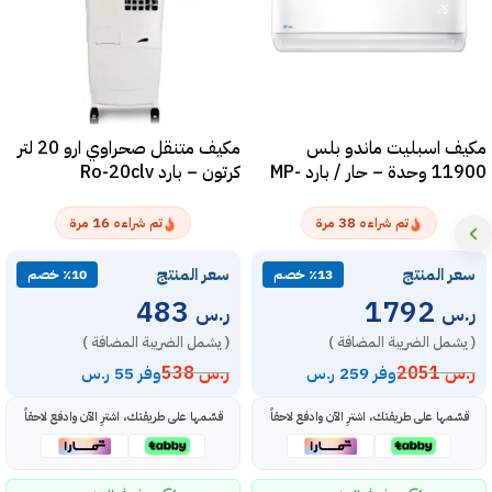
مكيف اسبليت ماندو بلس
مكيف متنقل صحراوي ارو 20 لتر
11900 وحدة – حار / بارد MP-
كرتون – بارد Ro-20clv
SERM-12H
16
38
تم شراءه
مرة
تم شراءه
مرة
سعر المنتج
سعر المنتج
٪13 خصم
٪10 خصم
483
1792
ر.س
ر.س
( يشمل الضريبة المضافة )
( يشمل الضريبة المضافة )
ر.س
2051
ر.س
538
وفر 259 ر.س
وفر 55 ر.س
قسّمها على طريقتك، اشترِ الآن وادفع لاحقاً
قسّمها على طريقتك، اشترِ الآن وادفع لاحقاً