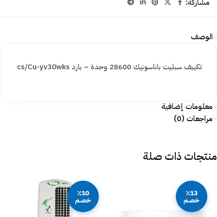
مشاركة:
الوصف
تكييف سبليت باناسونيك 28600 وحدة – بارد cs/Cu-yv30wks
معلومات إضافية
مراجعات (0)
منتجات ذات صلة
٪10
٪13
خصم
خصم