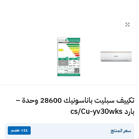
Click to enlarge
تكييف سبليت باناسونيك 28600 وحدة –
بارد cs/Cu-yv30wks
سعر المنتج
٪11 خصم