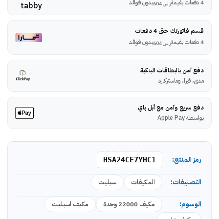
4 دفعات بقيمة
بدون فوائد
ر.س
604
قسم فاتورتك حتى 4 دفعات
4 دفعات بقيمة
بدون فوائد
ر.س
604
دفع آمن بالبطاقات البنكية
مدى، فيزا، وماستركارد
دفع سريع وآمن مع أبل باي
بواسطة Apple Pay
رمز المنتج:
HSA24CE7YHC1
التصنيفات:
المكيفات
سبليت
الوسوم:
مكيف 22000 وحدة
مكيف اسبليت