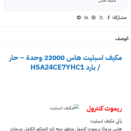
مكيف هاس
مشاركة:
الوصف
مكيف اسبليت هاس 22000 وحدة – حار
/ بارد HSA24CE7YHC1
ريموت كنترول
يأتي مكيف اسبليت
هاس مزودًا بريموت كنترول متطور يتيح لك التحكم الكامل بدرجات