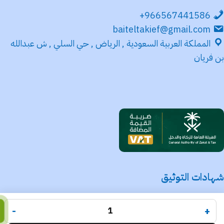
966567441586+
baiteltakief@gmail.com
المملكة العربية السعودية , الرياض , حي السلي , ش عبدالله
بن فريان
شهادات التوثيق
متجر بيت التكييف
جميع الحقوق محفوظة لـ
© 2025.
-
+
Code Times
تم التطوير بواسطة
.