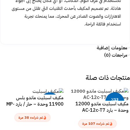
للاستخدام في غرف النوم، المكاتب، أو أي مكان يحتاج إلى أجواء
هادئة. تم تصميم المكيف بأحدث التقنيات التي تقلل من مستوى
الاهتزازات والصوت الصادر عن المحرك، مما يمنحك تجربة
استخدام فائقة الراحة.
معلومات إضافية
مراجعات (0)
منتجات ذات صلة
مكيف اسبليت ماندو بلس
٪13
٪13
مكيف اسبليت ماندو 12000
11900 وحدة – حار / بارد MP-
خصم
خصم
وحدة – بارد AC-12c-T7
SERM-12H
38
تم شراءه
مرة
107
تم شراءه
مرة