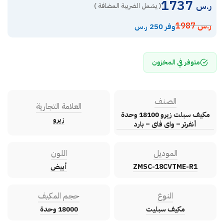
1737
ر.س
( يشمل الضريبة المضافة )
ر.س
1987
وفر 250 ر.س
متوفر في المخزون
الصنف
العلامة التجارية
مكيف سبلت زيرو 18100 وحدة
زيرو
أنفرتر – واى فاى – بارد
الموديل
اللون
ZMSC-18CVTME-R1
أبيض
النوع
حجم المكيف
مكيف سبليت
18000 وحدة