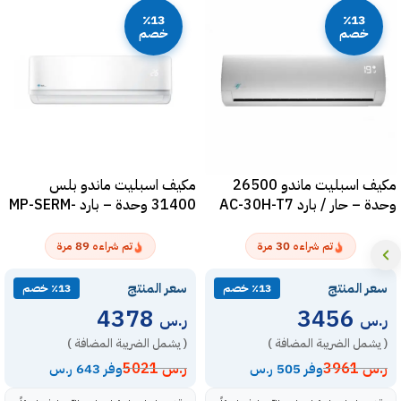
٪13
٪13
خصم
خصم
مكيف اسبليت ماندو 26500
مكيف اسبليت ماندو بلس
وحدة – حار / بارد AC-30H-T7
31400 وحدة – بارد MP-SERM-
36C
89
30
تم شراءه
مرة
تم شراءه
مرة
سعر المنتج
سعر المنتج
٪13 خصم
٪13 خصم
4378
3456
ر.س
ر.س
( يشمل الضريبة المضافة )
( يشمل الضريبة المضافة )
ر.س
3961
ر.س
5021
وفر 505 ر.س
وفر 643 ر.س