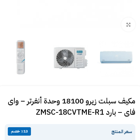
Click to enlarge
مكيف سبلت زيرو 18100 وحدة أنفرتر – واى
فاى – بارد ZMSC-18CVTME-R1
سعر المنتج
٪13 خصم