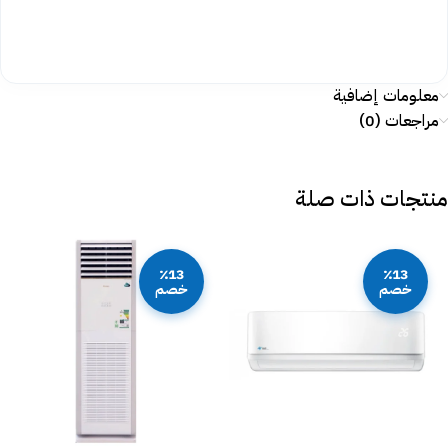
معلومات إضافية
مراجعات (0)
منتجات ذات صلة
٪13
٪13
خصم
خصم