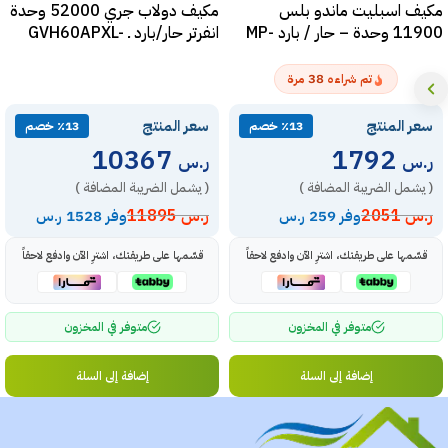
مكيف اسبليت ماندو بلس
مكيف دولاب جري 52000 وحدة
11900 وحدة – حار / بارد MP-
انفرتر حار/بارد ـ GVH60APXL-
S6DTC7A
SERM-12H
38
تم شراءه
مرة
سعر المنتج
سعر المنتج
٪13 خصم
٪13 خصم
10367
1792
ر.س
ر.س
( يشمل الضريبة المضافة )
( يشمل الضريبة المضافة )
ر.س
2051
ر.س
11895
وفر 259 ر.س
وفر 1528 ر.س
قسّمها على طريقتك، اشترِ الآن وادفع لاحقاً
قسّمها على طريقتك، اشترِ الآن وادفع لاحقاً
متوفر في المخزون
متوفر في المخزون
إضافة إلى السلة
إضافة إلى السلة