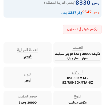
8330
ر.س
( يشمل الضريبة المضافة )
ر.س
9547
وفر 1217 ر.س
غير متوفر في المخزون
الصنف
العلامة التجارية
مكيف 30000 وحدة فوجي سبليت
فوجي
انفرتر – حار / بارد
الموديل
اللون
RSH30KMTA-
أبيض
SZ/ROH30KMTA-SZ
النوع
حجم المكيف
مكيف سبليت
30000 وحدة