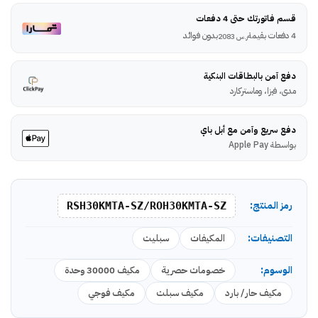
قسم فاتورتك حتى 4 دفعات
4 دفعات بقيمة
بدون فوائد
ر.س
2083
دفع آمن بالبطاقات البنكية
مدى، فيزا، وماستركارد
دفع سريع وآمن مع أبل باي
بواسطة Apple Pay
رمز المنتج:
RSH30KMTA-SZ/ROH30KMTA-SZ
التصنيفات:
المكيفات
سبليت
الوسوم:
خصومات حصرية
مكيف 30000 وحدة
مكيف حار/ بارد
مكيف سبلت
مكيف فوجي