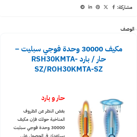
مشاركة:
الوصف
مكيف 30000 وحدة فوجي سبليت –
حار / بارد RSH30KMTA-
SZ/ROH30KMTA-SZ
حار و بارد
بغض النظر عن الظروف
المناخية حولك فإن مكيف
30000 وحدة فوجي سبليت
يساعدك في الحصول على