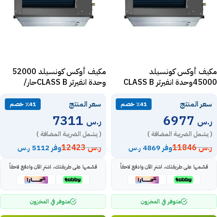
مكيف أوكس كونسيلد
مكيف أوكس كونسيلد 52000
45000وحدة انفيرتر CLASS B
وحدة انفيرتر CLASS Bحار/
حار/بارد ALTMD-H48/NDR1EC
باردALTMD-H55/NDR1EC
سعر المنتج
سعر المنتج
٪41 خصم
٪41 خصم
7311
6977
ر.س
ر.س
( يشمل الضريبة المضافة )
( يشمل الضريبة المضافة )
ر.س
11846
ر.س
12423
وفر 4869 ر.س
وفر 5112 ر.س
قسّمها على طريقتك، اشترِ الآن وادفع لاحقاً
قسّمها على طريقتك، اشترِ الآن وادفع لاحقاً
متوفر في المخزون
متوفر في المخزون