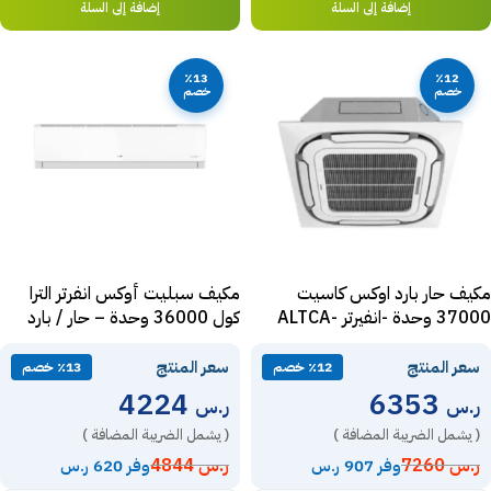
إضافة إلى السلة
إضافة إلى السلة
٪13
٪12
خصم
خصم
مكيف حار بارد اوكس كاسيت
مكيف سبليت أوكس انفرتر الترا
37000 وحدة -انفيرتر ALTCA-
كول 36000 وحدة – حار / بارد
ATWH36A2DI-BSA
H42/NDR3HQCB
سعر المنتج
سعر المنتج
٪12 خصم
٪13 خصم
4224
6353
ر.س
ر.س
( يشمل الضريبة المضافة )
( يشمل الضريبة المضافة )
ر.س
7260
ر.س
4844
وفر 907 ر.س
وفر 620 ر.س