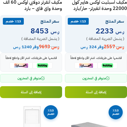
مكيف اسبليت اوكس هايبر كول
مكيف انفرتر دولابي اوكس 60 الف
22000 وحدة انفيرتر- حار/بارد
وحدة واي فاي – بارد
ATF60ADA2DI-2
ATWH24A2DI-CSA
سعر المنتج
سعر المنتج
٪13 خصم
٪13 خصم
8453
2233
ر.س
ر.س
( يشمل الضريبة المضافة )
( يشمل الضريبة المضافة )
ر.س
2557
ر.س
9693
وفر 324 ر.س
وفر 1240 ر.س
قسّمها على طريقتك، اشترِ الآن وادفع لاحقاً
قسّمها على طريقتك، اشترِ الآن وادفع لاحقاً
متوفر في المخزون
متوفر في المخزون
إضافة إلى السلة
إضافة إلى السلة
٪13
٪13
خصم
خصم