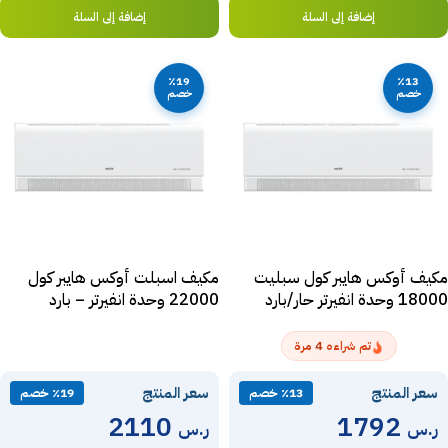
إضافة إلى السلة
إضافة إلى السلة
٪19
٪13
خصم
خصم
مكيف أوكس هايبر كول سبليت
مكيف اسبلت أوكس هايبر كول
18000 وحدة انفيرتر حار/بارد
22000 وحدة انفيرتر – بارد
ATW24A2DI-CSA
ATWH18A2DI-CSA
4
تم شراءه
مرة
سعر المنتج
سعر المنتج
٪13 خصم
٪19 خصم
2110
1792
ر.س
ر.س