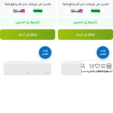
قسّمها على طريقتك، اشترِ الآن وادفع لاحقاً
قسّمها على طريقتك، اشترِ الآن وادفع لاحقاً
متوفر في المخزون
متوفر في المخزون
إضافة إلى السلة
إضافة إلى السلة
٪13
٪13
خصم
خصم
المتجر
Sidebar
المفضلة
العربة
حسابي
مكيف سبليت أوكس هايبر كول
مكيف سبليت اوكس الترا كول
18000 وحدة انفيرتر – بارد
12000 وحدة – بارد
ATW12A2DI-BSA
ATW18A2DI-CSA