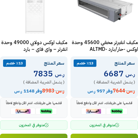
مكيف انفيرتر مخفي 45600 وحدة
مكيف اوكس دولابي 49000 وحدة
اوكس -حار/بارد ALTMD-
انفرتر – واي فاي – بارد
ATF48ADA2DI-2
H48/NDR3HMC
سعر المنتج
سعر المنتج
٪13 خصم
٪13 خصم
7835
6687
ر.س
ر.س
( يشمل الضريبة المضافة )
( يشمل الضريبة المضافة )
ر.س
7644
ر.س
8983
وفر 957 ر.س
وفر 1148 ر.س
قسّمها على طريقتك، اشترِ الآن وادفع لاحقاً
قسّمها على طريقتك، اشترِ الآن وادفع لاحقاً
متوفر في المخزون
متوفر في المخزون