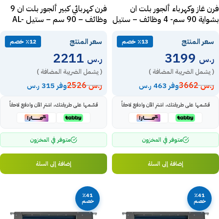
فرن غاز وكهرباء ألجور بلت ان
فرن كهربائي كبير ألجور بلت ان 9
بشواية 90 سم- 4 وظائف – ستيل
وظائف – 90 سم – ستيل AL-
OD99EX
Al-Ok94Gex
سعر المنتج
سعر المنتج
٪13 خصم
٪12 خصم
2211
3199
ر.س
ر.س
( يشمل الضريبة المضافة )
( يشمل الضريبة المضافة )
ر.س
3662
ر.س
2526
وفر 463 ر.س
وفر 315 ر.س
قسّمها على طريقتك، اشترِ الآن وادفع لاحقاً
قسّمها على طريقتك، اشترِ الآن وادفع لاحقاً
متوفر في المخزون
متوفر في المخزون
إضافة إلى السلة
إضافة إلى السلة
٪41
٪41
خصم
خصم