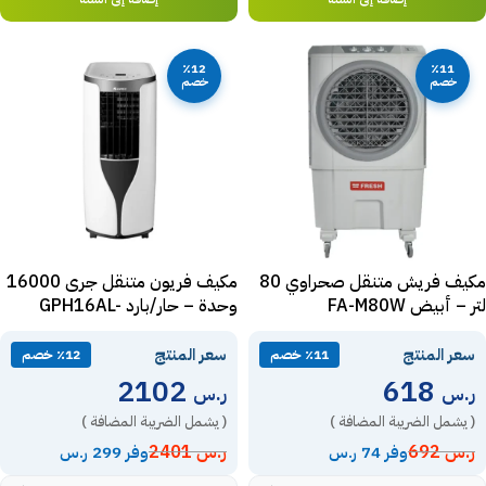
٪12
٪11
خصم
خصم
مكيف فريش متنقل صحراوي 80
مكيف فريون متنقل جرى 16000
لتر – أبيض FA-M80W
وحدة – حار/بارد GPH16AL-
D3NTA3A
سعر المنتج
سعر المنتج
٪11 خصم
٪12 خصم
2102
618
ر.س
ر.س
( يشمل الضريبة المضافة )
( يشمل الضريبة المضافة )
ر.س
692
ر.س
2401
وفر 74 ر.س
وفر 299 ر.س