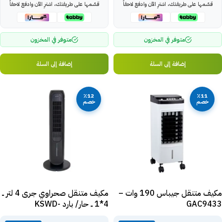
قسّمها على طريقتك، اشترِ الآن وادفع لاحقاً
قسّمها على طريقتك، اشترِ الآن وادفع لاحقاً
متوفر في المخزون
متوفر في المخزون
إضافة إلى السلة
إضافة إلى السلة
٪12
٪11
خصم
خصم
مكيف متنقل جيباس 190 وات –
مكيف متنقل صحراوي جرى 4 لتر ــ
GAC9433
4*1 ــ حار/ بارد KSWD-
04S66RDg