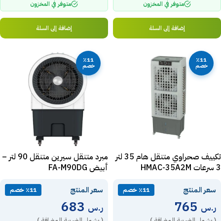
متوفر في المخزون
متوفر في المخزون
إضافة إلى السلة
إضافة إلى السلة
٪11
٪11
خصم
خصم
تكييف صحراوي متنقل هام 35 لتر
مبرد متنقل سيرين متنقل 90 لتر –
3 سرعات HMAC-35A2M
أبيض FA-M90DG
سعر المنتج
سعر المنتج
٪11 خصم
٪11 خصم
683
765
ر.س
ر.س
( يشمل الضريبة المضافة )
( يشمل الضريبة المضافة )