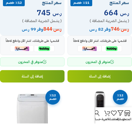
سعر المنتج
سعر المنتج
٪11 خصم
٪12 خصم
745
664
ر.س
ر.س
( يشمل الضريبة المضافة )
( يشمل الضريبة المضافة )
ر.س
746
ر.س
844
وفر 82 ر.س
وفر 99 ر.س
قسّمها على طريقتك، اشترِ الآن وادفع لاحقاً
قسّمها على طريقتك، اشترِ الآن وادفع لاحقاً
متوفر في المخزون
متوفر في المخزون
إضافة إلى السلة
إضافة إلى السلة
٪12
٪12
خصم
خصم
المتجر
تصفية
المفضلة
العربة
حسابي