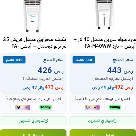
مبرد هواء سيرين متنقل 40 لتر –
مكيف صحراوي متنقل فريش 25
أبيض – بارد FA-M40WW
لتر تربو ديجيتال – أبيض FA-
T25D
سعر المنتج
سعر المنتج
٪10 خصم
٪10 خصم
426
443
ر.س
ر.س
( يشمل الضريبة المضافة )
( يشمل الضريبة المضافة )
ر.س
492
ر.س
473
وفر 49 ر.س
وفر 47 ر.س
قسّمها على طريقتك، اشترِ الآن وادفع لاحقاً
قسّمها على طريقتك، اشترِ الآن وادفع لاحقاً
متوفر في المخزون
متوفر في المخزون
إضافة إلى السلة
إضافة إلى السلة