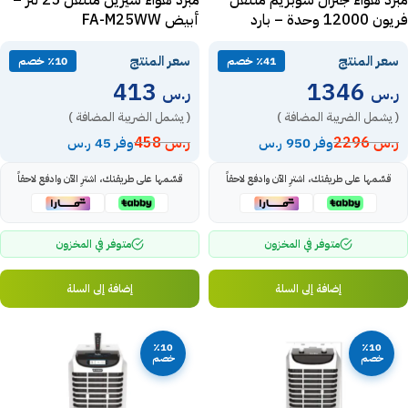
مبرد هواء جنرال سوبريم متنقل
مبرد هواء سيرين متنقل 25 لتر –
فريون 12000 وحدة – بارد
أبيض FA-M25WW
GSP12
سعر المنتج
سعر المنتج
٪41 خصم
٪10 خصم
413
1346
ر.س
ر.س
( يشمل الضريبة المضافة )
( يشمل الضريبة المضافة )
ر.س
2296
ر.س
458
وفر 950 ر.س
وفر 45 ر.س
قسّمها على طريقتك، اشترِ الآن وادفع لاحقاً
قسّمها على طريقتك، اشترِ الآن وادفع لاحقاً
متوفر في المخزون
متوفر في المخزون
إضافة إلى السلة
إضافة إلى السلة
٪10
٪10
خصم
خصم