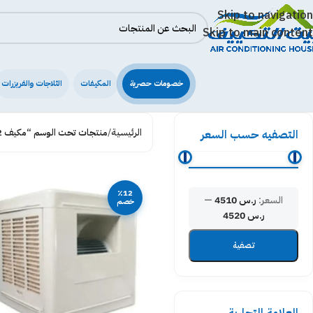
Skip to navigation
Skip to main content
خصومات حصرية
المكيفات
الثلاجات والفريزرات
الرئيسية
/
منتجات تحت الوسم “مكيف 2 حصان كرتون”
التصفيه حسب السعر
٪12
السعر:
ر.س 4510
—
خصم
ر.س 4520
تصفية