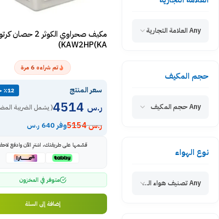
العلامة التجارية
Any العلامة التجارية
مكيف صحراوي الكوثر 2 حصان ك
KAW2HP(KA)
6
تم شراءه
مرة
حجم المكيف
سعر المنتج
٪12 خصم
4514
ر.س
Any حجم المكيف
( يشمل الضريبة المضا
ر.س
5154
وفر 640 ر.س
قسّمها على طريقتك، اشترِ الآن وادفع لاحقاً
نوع الهواء
متوفر في المخزون
Any تصنيف هواء المكيف
إضافة إلى السلة