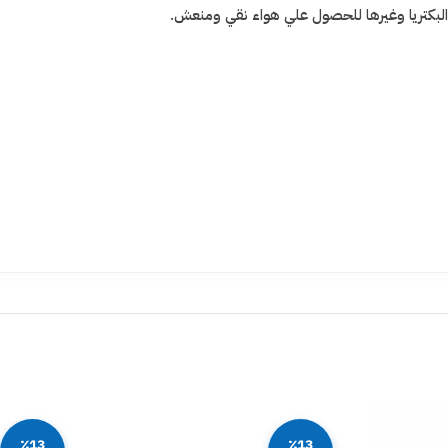
 والبكتريا وغيرها للحصول علي هواء نقي ومنعش.
٪13
٪13