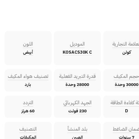
لعلامة التجارية
الموديل
اللون
كولن
KOSACS30K C
أبيض
جم المكيف
قدرة التبريد الفعلية
تصنيف هواء المكيف
30000 وحدة
28000 وحدة
بارد
ة كفاءة الطاقة
الجهد الكهربائي
التردد
D
230 فولت
60 هرتز
مان الضاغط
بلد المنشأ
التصنيف
7 سنوات
الصين
المكيفات