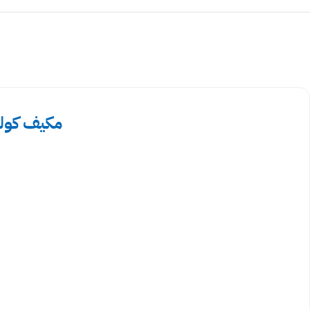
مكيف كولن سبليت 28000 وحدة