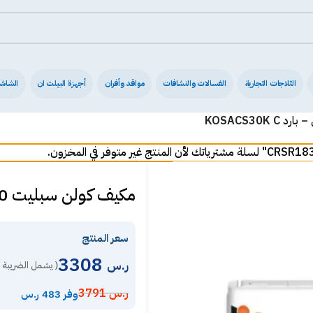
الثلاجات التجارية
الغسالات والنشافات
مواقد وأفران
أجهزة البيلت ان
الشاش
مكيف كولن سبليت 28000 وحدة واي فاي – بارد KOSACS30K C
سعر المنتج
3308
ر.س
( يشمل الضريبة 
ر.س
3791
وفر 483 ر.س