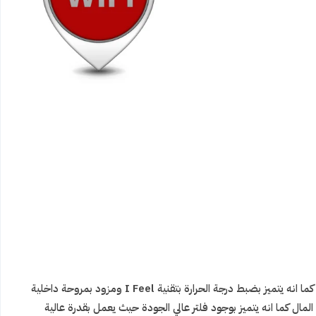
يمكنك الاعتماد على مكيف كولن سبليت مع كل من نظام التشغيل البارد الذي يمنحك الهواء البارد خلال الصيف كما انه يتميز بضبط درجة الحرارة بتقنية I Feel ومزود بمروحة داخلية
 المال كما انه يتميز بوجود فلتر عالي الجودة حيث يعمل بقدرة عالية