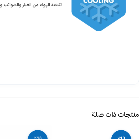
لتنقية الهواء من الغبار والشوائب
منتجات ذات صلة
٪13
٪13