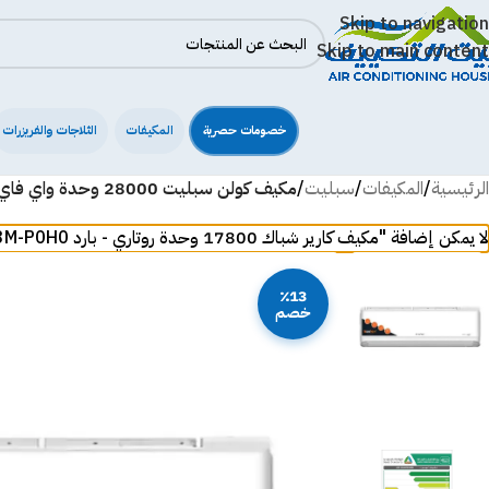
Skip to navigation
Skip to main content
خصومات حصرية
المكيفات
الثلاجات والفريزرات
الرئيسية
/
المكيفات
/
سبليت
/
مكيف كولن سبليت 28000 وحدة واي فاي – بارد KOSACS30K C
لا يمكن إضافة "مكيف كارير شباك 17800 وحدة روتاري - بارد CRSR183M-P0H0" لسلة مشترياتك لأن المنتج غير متوفر في المخزون.
٪13
خصم