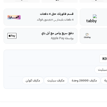
قسم فاتورتك حتى 4 دفعات
4 دفعات بقيمة
بدون فوائد
ر.س
827
دفع سريع وآمن مع أبل باي
بواسطة Apple Pay
KO
سبليت
ة
مكيف 28000 وحدة
مكيف سبليت
مكيف كولن