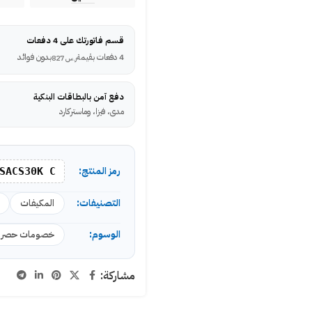
قسم فاتورتك على 4 دفعات
4 دفعات بقيمة
بدون فوائد
ر.س
827
دفع آمن بالبطاقات البنكية
مدى، فيزا، وماستركارد
رمز المنتج:
SACS30K C
التصنيفات:
المكيفات
الوسوم:
خصومات حصري
مشاركة: