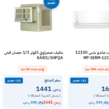
خصم
مكيف اسبليت ماندو بلس 12100
مكيف صحراوي الكوثر 1/3 حصان قش
KAW1/3HPQA
26
106
تم شراءه
مرة
تم شراءه
مرة
سعر المنتج
٪13 خصم
٪12 خصم
1441
ر.س
ة المضافة )
( يشمل الضريبة المضافة )
ر.س
1641
وفر 234 ر.س
وفر 200 ر.س