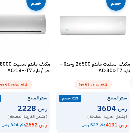
خصم
خصم
مكيف اسبليت ماندو 26500 وحدة –
بارد AC-30c-T7
حار / بارد AC-18H-T7
62
63
تم شراءه
مرة
تم شراءه
مرة
سعر المنتج
سعر المنتج
٪13 خصم
2228
3604
ر.س
ر.س
( يشمل الضريبة المضافة )
( يشمل الضريبة المضافة )
ر.س
4131
ر.س
2552
وفر 527 ر.س
وفر 324 ر.س