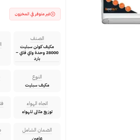
غير متوفر في المخزون
الصنف
ا
مكيف كولن سبليت
28000 وحدة واي فاي –
بارد
النوع
ح
مكيف سبليت
اتجاه الهواء
فئ
توزيع مثالى للهواء
الضمان الشامل
ض
عامين