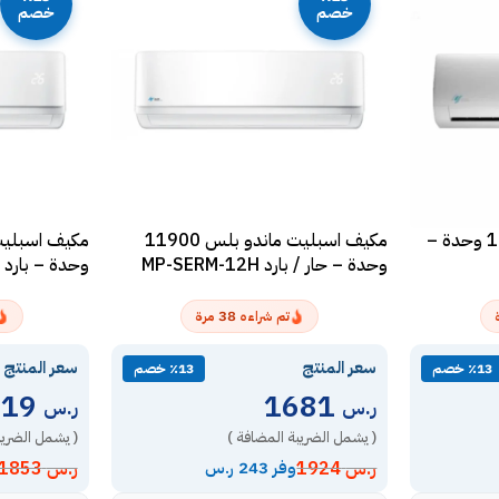
خصم
خصم
مكيف ماندو سبليت 18000 وحدة –
مكيف اسبليت ماندو بلس 11900
وحدة – حار / بارد MP-SERM-12H
وحدة – بارد MP-SERM-12C
38
تم شراءه
مرة
سعر المنتج
سعر المنتج
٪13 خصم
٪13 خصم
1619
1681
ر.س
ر.س
( يشمل الضريبة المضافة )
( يشمل الضريب
ر.س
1924
ر.س
1853
وفر 243 ر.س