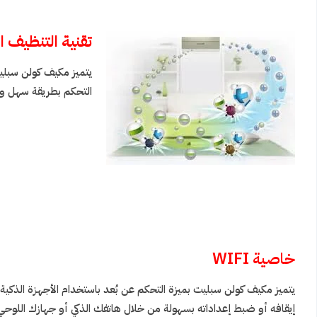
تقنية التنظيف ال
يتميز مكيف كولن سبليت
التحكم بطريقة سهل ود
خاصية WIFI
إيقافه أو ضبط إعداداته بسهولة من خلال هاتفك الذكي أو جهازك اللوحي