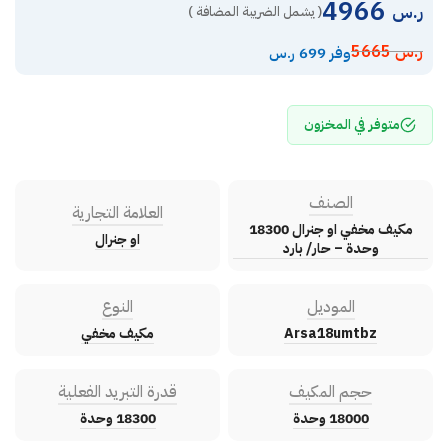
4966
ر.س
( يشمل الضريبة المضافة )
ر.س
5665
وفر 699 ر.س
متوفر في المخزون
الصنف
العلامة التجارية
مكيف مخفي او جنرال 18300
او جنرال
وحدة – حار/ بارد
الموديل
النوع
Arsa18umtbz
مكيف مخفي
حجم المكيف
قدرة التبريد الفعلية
18000 وحدة
18300 وحدة