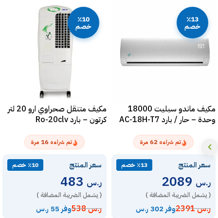
٪10
٪13
خصم
خصم
مكيف ماندو سبليت 18000
مكيف متنقل صحراوي ارو 20 لتر
وحدة – حار / بارد AC-18H-T7
كرتون – بارد Ro-20clv
16
62
تم شراءه
مرة
تم شراءه
مرة
سعر المنتج
سعر المنتج
٪13 خصم
٪10 خصم
483
2089
ر.س
ر.س
( يشمل الضريبة المضافة )
( يشمل الضريبة المضافة )
ر.س
2391
ر.س
538
وفر 302 ر.س
وفر 55 ر.س