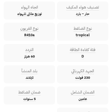
تصنيف هواء المكيف
اتجاه الهواء
حار – بارد
توزيع مثالى للهواء
نوع الضاغط
نوع الفريون
R410a
tropical
فئة كفاءة الطاقة
التردد
D
60 هرتز
الجهد الكهربائي
بلد المنشأ
230 فولت
تايلاند
الضمان الشامل
ضمان الضاغط
عامين
5 سنوات