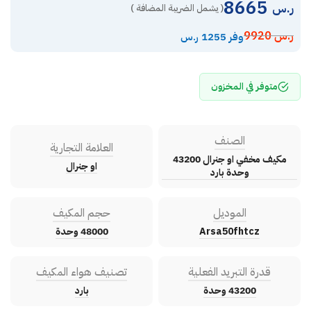
8665
ر.س
( يشمل الضريبة المضافة )
ر.س
9920
وفر 1255 ر.س
متوفر في المخزون
الصنف
العلامة التجارية
مكيف مخفي او جنرال 43200
او جنرال
وحدة بارد
الموديل
حجم المكيف
Arsa50fhtcz
48000 وحدة
قدرة التبريد الفعلية
تصنيف هواء المكيف
43200 وحدة
بارد