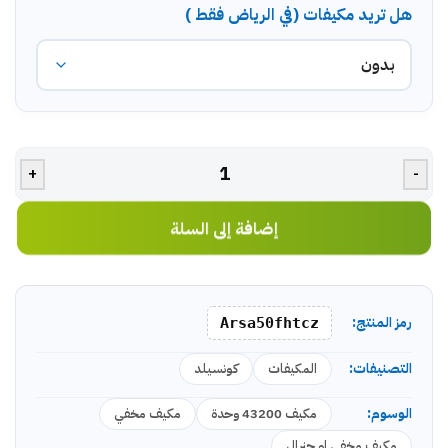
هل تريد مكيفات (في الرياض فقط )
+
-
إضافة إلى السلة
رمز المنتج:
Arsa50fhtcz
التصنيفات:
المكيفات
كونسيلد
الوسوم:
مكيف 43200 وحدة
مكيف مخفي
مكيف مخفي او جنرال