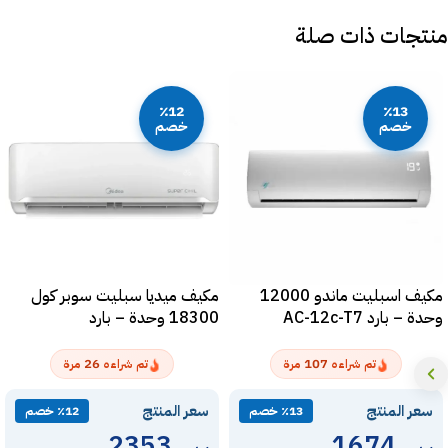
منتجات ذات صلة
٪12
٪13
خصم
خصم
مكيف اسبليت ماندو 12000
مكيف ميديا سبليت سوبر كول
وحدة – بارد AC-12c-T7
18300 وحدة – بارد
MSTS18CRNAG15
26
107
تم شراءه
مرة
تم شراءه
مرة
سعر المنتج
سعر المنتج
٪13 خصم
٪12 خصم
2353
1674
ر.س
ر.س