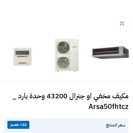
Click to enlarge
مكيف مخفي او جنرال 43200 وحدة بارد _
Arsa50fhtcz
سعر المنتج
٪13 خصم