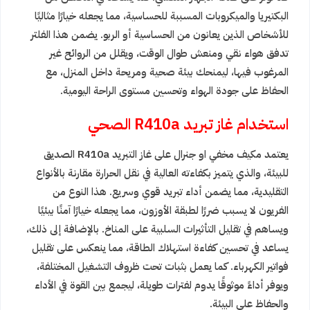
البكتيريا والميكروبات المسببة للحساسية، مما يجعله خيارًا مثاليًا
للأشخاص الذين يعانون من الحساسية أو الربو. يضمن هذا الفلتر
تدفق هواء نقي ومنعش طوال الوقت، ويقلل من الروائح غير
المرغوب فيها، ليمنحك بيئة صحية ومريحة داخل المنزل، مع
الحفاظ على جودة الهواء وتحسين مستوى الراحة اليومية.
استخدام غاز تبريد R410a الصحي
يعتمد مكيف مخفي او جنرال على غاز التبريد R410a الصديق
للبيئة، والذي يتميز بكفاءته العالية في نقل الحرارة مقارنة بالأنواع
التقليدية، مما يضمن أداء تبريد قوي وسريع. هذا النوع من
الفريون لا يسبب ضررًا لطبقة الأوزون، مما يجعله خيارًا آمنًا بيئيًا
ويساهم في تقليل التأثيرات السلبية على المناخ. بالإضافة إلى ذلك،
يساعد في تحسين كفاءة استهلاك الطاقة، مما ينعكس على تقليل
فواتير الكهرباء. كما يعمل بثبات تحت ظروف التشغيل المختلفة،
ويوفر أداءً موثوقًا يدوم لفترات طويلة، ليجمع بين القوة في الأداء
والحفاظ على البيئة.