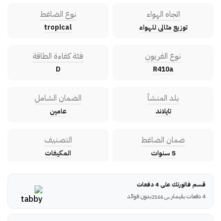
اتجاه الهواء
نوع الضاغط
توزيع مثالى للهواء
tropical
نوع الفريون
فئة كفاءة الطاقة
D
R410a
بلد المنشأ
الضمان الشامل
تايلاند
عامين
ضمان الضاغط
التصنيف
5 سنوات
المكيفات
قسم فاتورتك على 4 دفعات
4 دفعات بقيمة
بدون فوائد
ر.س
2166