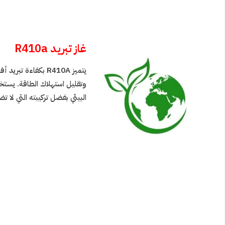
غاز تبريد R410a
يتميز R410A بكفا
البيئي بفضل تركيبته التي لا ت