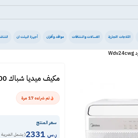
الثلاجات التجارية
الغسالات والنشافات
مواقد وأفران
أجهزة البيلت ان
الشاش
مكيف ميديا شباك 20500 وحدة ديلوكس-بارد Wdv24cwg
17
تم شراءه
مرة
سعر المنتج
2331
ر.س
( يشمل الضريبة 