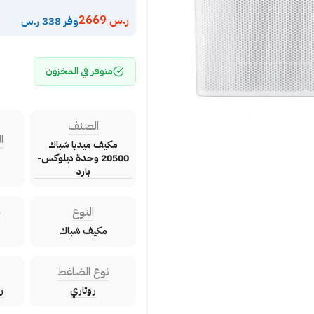
ر.س
2669
وفر 338 ر.س
متوفر في المخزون
الصنف
ا
مكيف ميديا شباك
20500 وحدة ديلوكس-
بارد
النوع
ح
مكيف شباك
نوع الضاغط
روتاري
ر