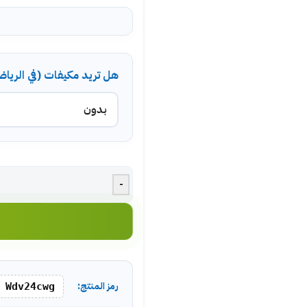
هل تريد مكيفات (في الريا
-
رمز المنتج:
Wdv24cwg