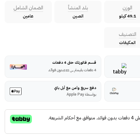
الوزن
بلد المنشأ
الضمان الشامل
49.1 كيلو
الصين
عامين
التصنيف
المكيفات
قسم فاتورتك حتى 4 دفعات
4 دفعات بقيمة
بدون فوائد
ر.س
583
دفع سريع وآمن مع أبل باي
بواسطة Apple Pay