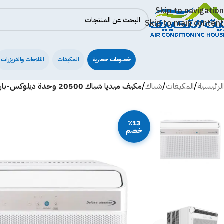
Skip to navigation
Skip to main content
خصومات حصرية
المكيفات
الثلاجات والفريزرات
الرئيسية
/
المكيفات
/
شباك
/
مكيف ميديا شباك 20500 وحدة ديلوكس-بارد Wdv24cwg
٪13
خصم