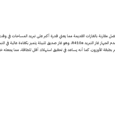
ءة تبريد أفضل مقارنة بالغازات القديمة مما يعني قدرة أكبر على تبريد المساحات
وتقليل استهلاك الطاقة. يستخدم الجهاز غاز التبريد R410a، وهو غاز صديق للب
ضر بطبقة الأوزون. كما أنه يساعد في تحقيق استهلاك أقل للطاقة، مما يجعله خيارً