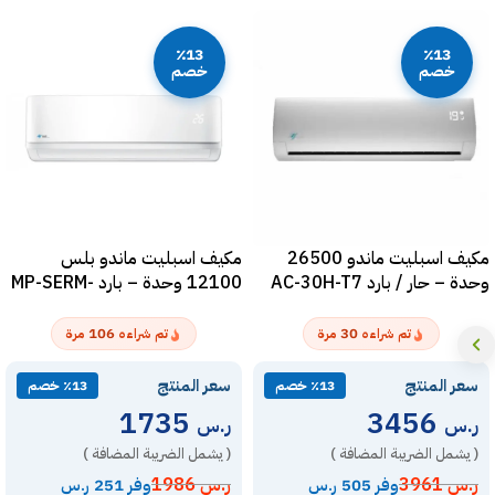
٪13
٪13
خصم
خصم
مكيف اسبليت ماندو 26500
مكيف اسبليت ماندو بلس
وحدة – حار / بارد AC-30H-T7
12100 وحدة – بارد MP-SERM-
12C
106
30
تم شراءه
مرة
تم شراءه
مرة
سعر المنتج
سعر المنتج
٪13 خصم
٪13 خصم
1735
3456
ر.س
ر.س
( يشمل الضريبة المضافة )
( يشمل الضريبة المضافة )
ر.س
3961
ر.س
1986
وفر 505 ر.س
وفر 251 ر.س