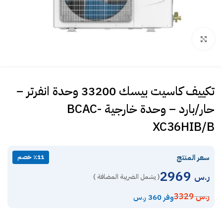
Click to enlarge
تكييف كاسيت بيسك 33200 وحدة انفرتر –
حار/بارد – وحدة خارجية BCAC-
XC36HIB/B
سعر المنتج
٪11 خصم
2969
ر.س
( يشمل الضريبة المضافة )
ر.س
3329
وفر 360 ر.س