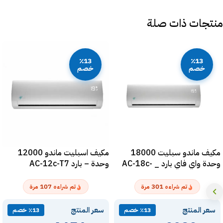
منتجات ذات صلة
٪13
٪13
خصم
خصم
مكيف ماندو سبليت 18000
مكيف اسبليت ماندو 12000
وحدة واي فاي بارد _ AC-18c-
وحدة – بارد AC-12c-T7
T7
107
301
تم شراءه
مرة
تم شراءه
مرة
سعر المنتج
سعر المنتج
٪13 خصم
٪13 خصم