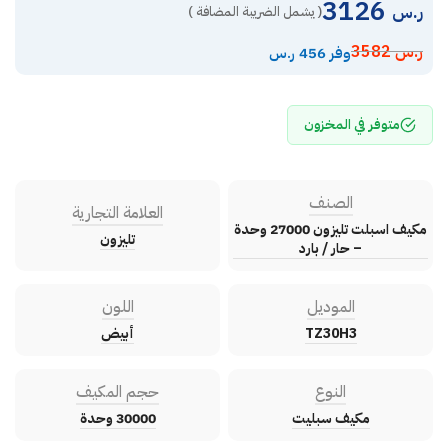
3126
ر.س
( يشمل الضريبة المضافة )
ر.س
3582
وفر 456 ر.س
متوفر في المخزون
الصنف
العلامة التجارية
مكيف اسبلت تليزون 27000 وحدة
تليزون
– حار / بارد
الموديل
اللون
TZ30H3
أبيض
النوع
حجم المكيف
مكيف سبليت
30000 وحدة