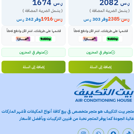
1674
2082
ر.س
ر.س
( يشمل الضريبة المضافة )
( يشمل الضريبة المضافة )
ر.س
2385
ر.س
1916
وفر 303 ر.س
وفر 242 ر.س
قسّمها على طريقتك، اشترِ الآن وادفع لاحقاً
قسّمها على طريقتك، اشترِ الآن وادفع لاحقاً
متوفر في المخزون
متوفر في المخزون
إضافة إلى السلة
إضافة إلى السلة
متجر بيت التكييف هو متجر متخصص في بيع كافة أنواع المكيفات لأشهر الماركات
عالية الجودة كما يوفر المتجر نخبة من فنيين التركيبات وبأفضل الأسعار