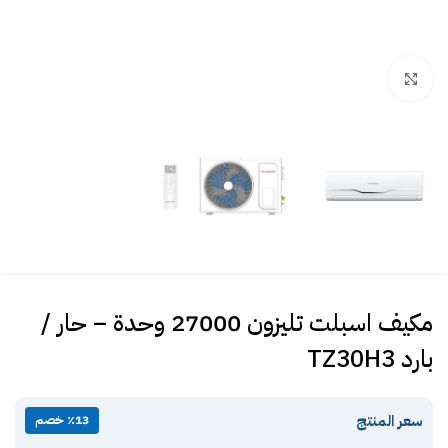
Click to enlarge
مكيف اسبلت تليزون 27000 وحدة – حار /
بارد TZ30H3
سعر المنتج
٪13 خصم