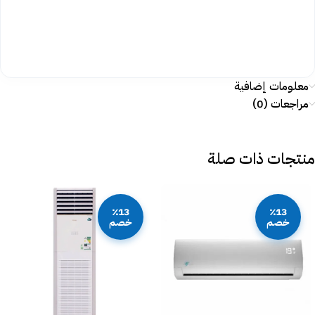
معلومات إضافية
مراجعات (0)
منتجات ذات صلة
٪13
٪13
خصم
خصم