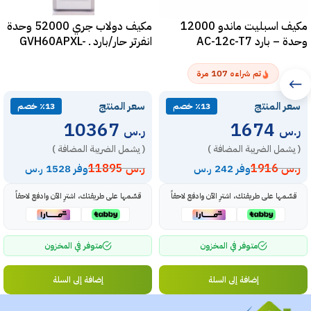
مكيف اسبليت ماندو 12000
مكيف دولاب جري 52000 وحدة
وحدة – بارد AC-12c-T7
انفرتر حار/بارد ـ GVH60APXL-
S6DTC7A
107
تم شراءه
مرة
سعر المنتج
سعر المنتج
٪13 خصم
٪13 خصم
10367
1674
ر.س
ر.س
( يشمل الضريبة المضافة )
( يشمل الضريبة المضافة )
ر.س
1916
ر.س
11895
وفر 242 ر.س
وفر 1528 ر.س
قسّمها على طريقتك، اشترِ الآن وادفع لاحقاً
قسّمها على طريقتك، اشترِ الآن وادفع لاحقاً
متوفر في المخزون
متوفر في المخزون
إضافة إلى السلة
إضافة إلى السلة