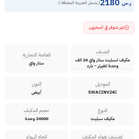
2180
ر.س
( يشمل الضريبة المضافة )
غير متوفر في المخزون
الصنف
العلامة التجارية
مكيف اسبليت ستار واي 24 الف
ستار واي
وحدة انفيرتر – بارد
الموديل
اللون
SWACINV24C
أبيض
النوع
حجم المكيف
مكيف سبليت
24000 وحدة
تصنيف هواء المكيف
اتجاه الهواء