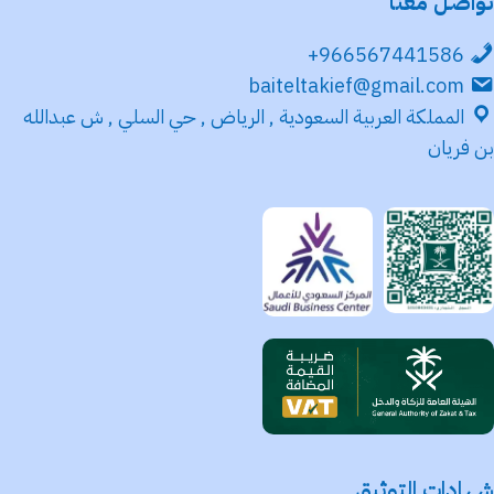
تواصل معنا
966567441586+
baiteltakief@gmail.com
المملكة العربية السعودية , الرياض , حي السلي , ش عبدالله
بن فريان
شهادات التوثيق