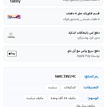
ر.س
545
قسم فاتورتك حتى 4 دفعات
4 دفعات بقيمة
بدون فوائد
ر.س
545
دفع آمن بالبطاقات البنكية
مدى، فيزا، وماستركارد
دفع سريع وآمن مع أبل باي
بواسطة Apple Pay
رمز المنتج:
SWACINV24C
التصنيفات:
المكيفات
سبليت
الوسوم:
مكيف 24 ألف وحدة
مكيف سبليت
مكيف ستار واى