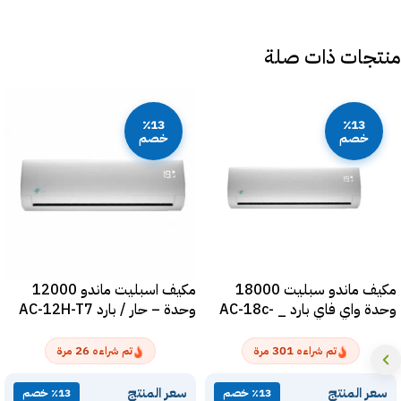
منتجات ذات صلة
٪13
٪13
خصم
خصم
مكيف ماندو سبليت 18000
مكيف اسبليت ماندو 12000
وحدة واي فاي بارد _ AC-18c-
وحدة – حار / بارد AC-12H-T7
T7
26
301
تم شراءه
مرة
تم شراءه
مرة
سعر المنتج
سعر المنتج
٪13 خصم
٪13 خصم