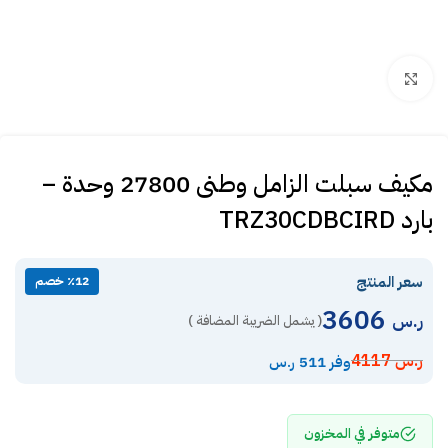
Click to enlarge
مكيف سبلت الزامل وطنى 27800 وحدة –
بارد TRZ30CDBCIRD
سعر المنتج
٪12 خصم
3606
ر.س
( يشمل الضريبة المضافة )
ر.س
4117
وفر 511 ر.س
متوفر في المخزون