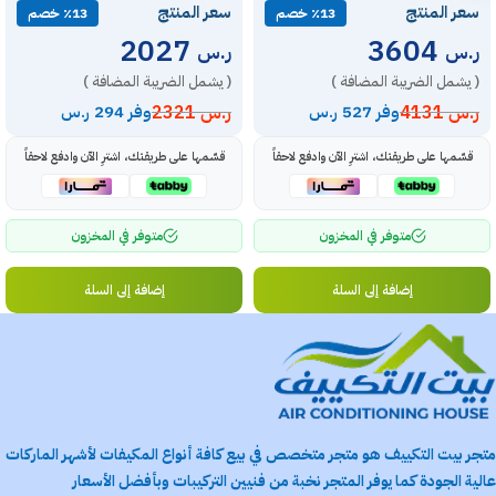
سعر المنتج
سعر المنتج
٪13 خصم
٪13 خصم
2027
3604
ر.س
ر.س
( يشمل الضريبة المضافة )
( يشمل الضريبة المضافة )
ر.س
4131
ر.س
2321
وفر 527 ر.س
وفر 294 ر.س
قسّمها على طريقتك، اشترِ الآن وادفع لاحقاً
قسّمها على طريقتك، اشترِ الآن وادفع لاحقاً
متوفر في المخزون
متوفر في المخزون
إضافة إلى السلة
إضافة إلى السلة
متجر بيت التكييف هو متجر متخصص في بيع كافة أنواع المكيفات لأشهر الماركات
عالية الجودة كما يوفر المتجر نخبة من فنيين التركيبات وبأفضل الأسعار