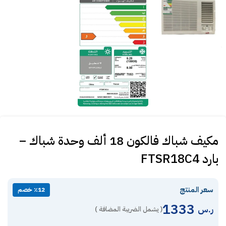
مكيف شباك فالكون 18 ألف وحدة شباك –
بارد FTSR18C4
سعر المنتج
٪12 خصم
1333
ر.س
( يشمل الضريبة المضافة )