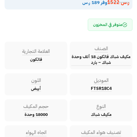
ر.س
1522
وفر 189 ر.س
متوفر في المخزون
الصنف
العلامة التجارية
مكيف شباك فالكون 18 ألف وحدة
فالكون
شباك – بارد
الموديل
اللون
FTSR18C4
أبيض
النوع
حجم المكيف
مكيف شباك
18000 وحدة
تصنيف هواء المكيف
اتجاه الهواء