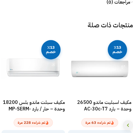
مراجعات (0)
منتجات ذات صلة
٪13
٪13
خصم
خصم
مكيف اسبليت ماندو 26500
مكيف سبلت ماندو بلس 18200
وحدة – بارد AC-30c-T7
وحدة – حار / بارد MP-SERM-
18H
228
63
تم شراءه
مرة
تم شراءه
مرة