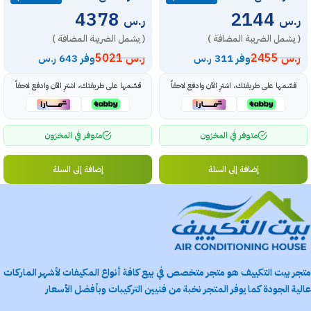
4378
2144
ر.س
ر.س
( يشمل الضريبة المضافة )
( يشمل الضريبة المضافة )
ر.س
2455
ر.س
5021
وفر 311 ر.س
وفر 643 ر.س
قسّمها على طريقتك، اشترِ الآن وادفع لاحقاً
قسّمها على طريقتك، اشترِ الآن وادفع لاحقاً
متوفر في المخزون
متوفر في المخزون
إضافة إلى السلة
إضافة إلى السلة
متجر بيت التكييف هو متجر متخصص في بيع كافة أنواع المكيفات لأشهر الماركات
عالية الجودة كما يوفر المتجر نخبة من فنيين التركيبات وبأفضل الأسعار