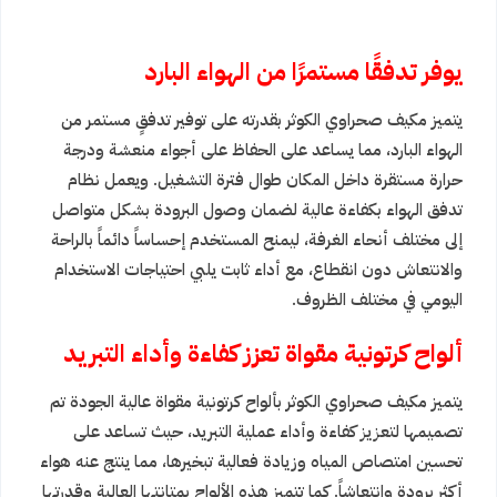
يوفر تدفقًا مستمرًا من الهواء البارد
يتميز مكيف صحراوي الكوثر بقدرته على توفير تدفقٍ مستمر من
الهواء البارد، مما يساعد على الحفاظ على أجواء منعشة ودرجة
حرارة مستقرة داخل المكان طوال فترة التشغيل. ويعمل نظام
تدفق الهواء بكفاءة عالية لضمان وصول البرودة بشكل متواصل
إلى مختلف أنحاء الغرفة، ليمنح المستخدم إحساساً دائماً بالراحة
والانتعاش دون انقطاع، مع أداء ثابت يلبي احتياجات الاستخدام
اليومي في مختلف الظروف.
ألواح كرتونية مقواة تعزز كفاءة وأداء التبريد
يتميز مكيف صحراوي الكوثر بألواح كرتونية مقواة عالية الجودة تم
تصميمها لتعزيز كفاءة وأداء عملية التبريد، حيث تساعد على
تحسين امتصاص المياه وزيادة فعالية تبخيرها، مما ينتج عنه هواء
أكثر برودة وانتعاشاً. كما تتميز هذه الألواح بمتانتها العالية وقدرتها