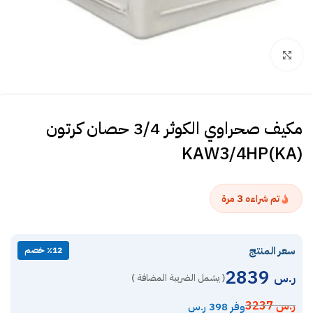
Click to enlarge
مكيف صحراوي الكوثر 3/4 حصان كرتون
KAW3/4HP(KA)
3
تم شراءه
مرة
سعر المنتج
٪12 خصم
2839
ر.س
( يشمل الضريبة المضافة )
ر.س
3237
وفر 398 ر.س