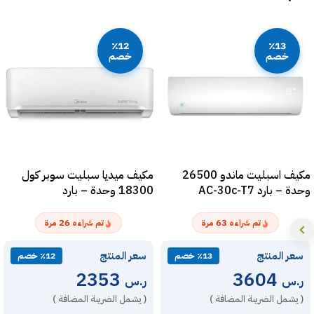
٪12
٪13
خصم
خصم
مكيف اسبليت ماندو 26500
مكيف ميديا سبليت سوبر كول
وحدة – بارد AC-30c-T7
18300 وحدة – بارد
MSTS18CRNAG15
26
63
تم شراءه
مرة
تم شراءه
مرة
سعر المنتج
سعر المنتج
٪13 خصم
٪12 خصم
2353
3604
ر.س
ر.س
( يشمل الضريبة المضافة )
( يشمل الضريبة المضافة )