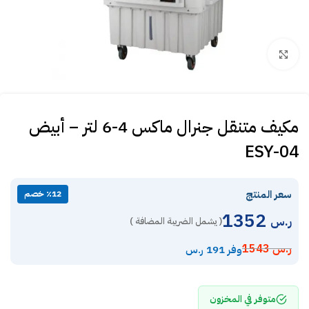
Click to enlarge
مكيف متنقل جنرال ماكس 4-6 لتر – أبيض
ESY-04
سعر المنتج
٪12 خصم
1352
ر.س
( يشمل الضريبة المضافة )
ر.س
1543
وفر 191 ر.س
متوفر في المخزون