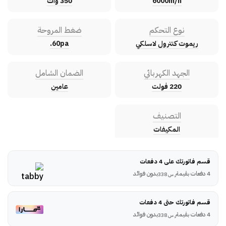
6000m/h
350 وات
نوع التحكم
ضغط المروحة
ريموت كنترول لاسلكي
60pa.
الجهد الكهربائي
الضمان الشامل
220 فولت
عامين
التصنيف
المكيفات
قسم فاتورتك على 4 دفعات
4 دفعات بقيمة
بدون فوائد
ر.س
338
قسم فاتورتك حتى 4 دفعات
4 دفعات بقيمة
بدون فوائد
ر.س
338