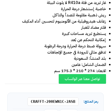
غاز تبريد من فئة R410a لا يلوث البيئة
خاصية إستشعار درجة الحرارة
ريش ذهبية مقاومة للصدأ والتآكل
زعانف هيدروفيلية من الألومنيوم لتحسين أداء المكيف
فلتر مضاد للغبار
يستطيع تبريد مساحات كبيرة
إمكانية التحكم عن بُعد
سهولة ضبط درجة الحرارة ودرجة الرطوبة
تدفق مثالي للبرودة في جميع الإتجاهات
بلد المنشأ: السعودية
الضمان الشامل: عامين
الابعاد: 274 * 210 * 175.3 سم
تواصل معنا عبر الواتساب
رمز المنتج:
CRAFFT-200EWN1C-2ASB