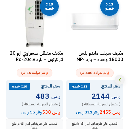
٪10
٪13
خصم
خصم
مكيف سبلت ماندو بلس
مكيف متنقل صحراوي ارو 20
18000 وحدة – بارد MP-
لتر كرتون – بارد Ro-20clv
J
SERM-18C
16
400
تم شراءه
مرة
تم شراءه
مرة
سعر المنتج
سعر المنتج
س
٪13 خصم
٪10 خصم
483
2144
ر.س
ر.س
ر
( يشمل الضريبة المضافة )
( يشمل الضريبة المضافة )
(
ر.س
2455
ر.س
538
ر
وفر 311 ر.س
وفر 55 ر.س
قسّمها على طريقتك، اشترِ الآن وادفع
قسّمها على طريقتك، اشترِ الآن وادفع
لاحقاً
لاحقاً