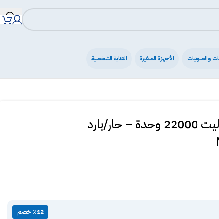
ات والصوتيات
الأجهزة الصغيرة
العناية الشخصية
مكيف ميديا سبليت إليت 22000 وحدة – حار/بارد
٪12 خصم