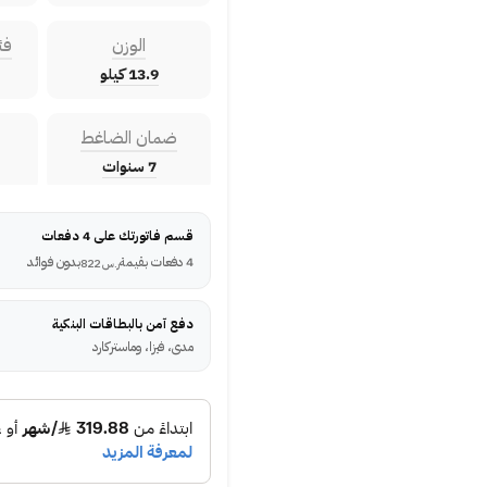
الوزن
فئ
13.9 كيلو
ضمان الضاغط
7 سنوات
قسم فاتورتك على 4 دفعات
4 دفعات بقيمة
بدون فوائد
ر.س
822
دفع آمن بالبطاقات البنكية
مدى، فيزا، وماستركارد