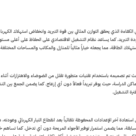
الكفاءة الذي يحقق التوازن المثالي بين قوة التبريد وانخفاض استهلاك الكه
جودة التبريد. كما يساعد نظام التشغيل الاقتصادي على الحفاظ على أعلى مست
لاك الطاقة، مما يجعله خياراً مثالياً للمنازل والمكاتب والمساحات المختلفة.
تصميمه باستخدام تقنيات متطورة تقلل من الضوضاء والاهتزازات أثناء التش
أماكن الدراسة، حيث يوفر تبريداً فعالاً دون أي إزعاج. كما يضمن الجمع بين ا
فترة التشغيل.
عادة آخر الإعدادات المحفوظة تلقائياً بعد انقطاع التيار الكهربائي وعودته، دو
بقة، مما يضمن استمرار توفير الأجواء المريحة دون أي تدخل. كما تساهم خاصي