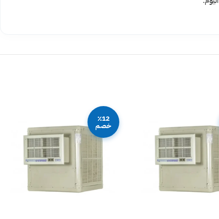
ليوم.
٪12
خصم