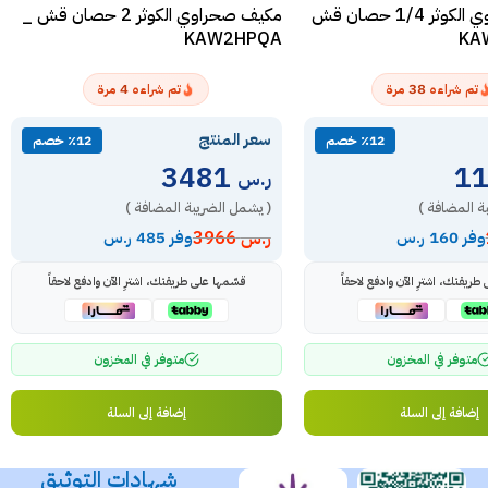
مكيف صحراوي الكوثر 1/4 حصان قش
مكيف صحراوي الكوثر 2 حصان قش _
KAW2HPQA
KA
4
38
تم شراءه
مرة
تم شراءه
مرة
سعر المنتج
٪12 خصم
٪12 خصم
3481
ر.س
ة المضافة )
( يشمل الضريبة المضافة )
ر.س
3966
وفر 160 ر.س
وفر 485 ر.س
طريقتك، اشترِ الآن وادفع لاحقاً
قسّمها على طريقتك، اشترِ الآن وادفع لاحقاً
متوفر في المخزون
متوفر في المخزون
إضافة إلى السلة
إضافة إلى السلة
شهادات التوثيق