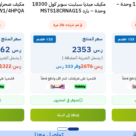
مكيف ماندو سبليت 18000 وحدة –
مكيف ميديا سبليت سوبر كول 18300
وحدة – بارد MSTS18CRNAG15
W1/4HPQA
26
تم شراءه
مرة
سعر المنتج
سعر المنتج
٪13 خصم
٪12 خصم
1162
2353
ر.س
ر.س
( يشمل الضريبة المضافة )
( يشمل الضريب
ر.س
2676
ر.س
1322
وفر 323 ر.س
دفع لاحقاً
قسّمها على طريقتك، اشترِ الآن وادفع لاحقاً
قسّمها على 
متوفر في المخزون
إضافة إلى السلة
ة
تواصل معنا