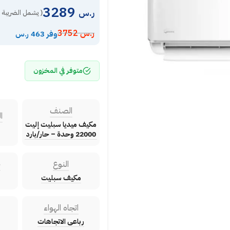
3289
ر.س
( يشمل الضريبة 
ر.س
3752
وفر 463 ر.س
متوفر في المخزون
الصنف
ا
مكيف ميديا سبليت إليت
22000 وحدة – حار/بارد
النوع
ح
مكيف سبليت
اتجاه الهواء
رباعى الاتجاهات