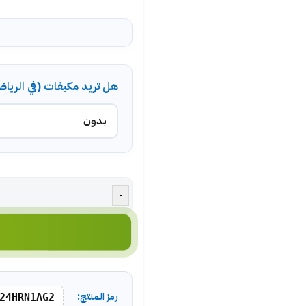
هل تريد مكيفات (في الريا
-
رمز المنتج:
24HRN1AG2