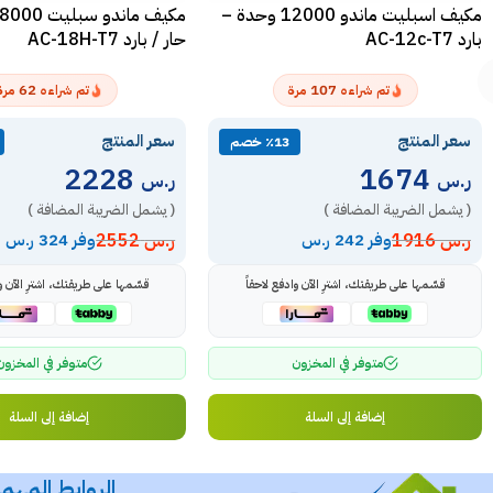
مكيف اسبليت ماندو 12000 وحدة –
بارد AC-12c-T7
حار / بارد AC-18H-T7
62
107
تم شراءه
مرة
تم شراءه
مرة
سعر المنتج
سعر المنتج
٪13 خصم
2228
1674
ر.س
ر.س
( يشمل الضريبة المضافة )
( يشمل الضريبة المضافة )
ر.س
1916
ر.س
2552
وفر 242 ر.س
وفر 324 ر.س
قسّمها على طريقتك، اشترِ الآن وادفع لاحقاً
قسّمها على طريقتك، اشترِ الآن وا
متوفر في المخزون
متوفر في المخزون
إضافة إلى السلة
إضافة إلى السلة
الروابط المهم