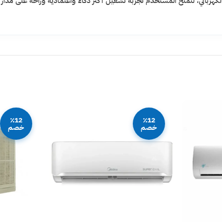
الكهربائي، لتمنح المستخدم تجربة تشغيل أكثر ذكاءً واعتمادية وراحة على مدار ا
٪12
٪12
خصم
خصم