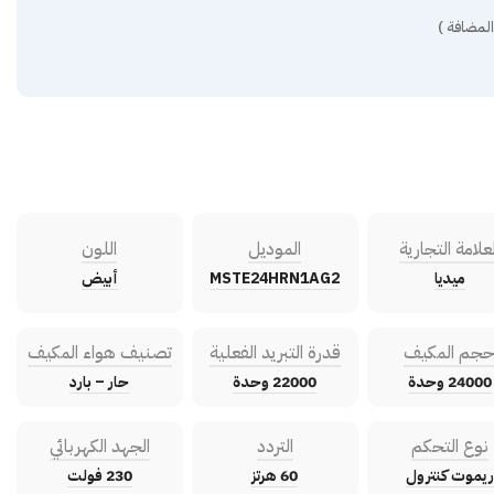
المضافة )
لعلامة التجارية
الموديل
اللون
ميديا
MSTE24HRN1AG2
أبيض
جم المكيف
قدرة التبريد الفعلية
تصنيف هواء المكيف
24000 وحدة
22000 وحدة
حار – بارد
نوع التحكم
التردد
الجهد الكهربائي
ريموت كنترول
60 هرتز
230 فولت