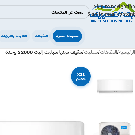
Skip to navigation
Skip to main content
خصومات حصرية
المكيفات
الثلاجات والفريزرات
الرئيسية
/
المكيفات
/
سبليت
/
مكيف ميديا سبليت إليت 22000 وحدة – حار/بارد MSTE24HRN1AG2
٪12
خصم